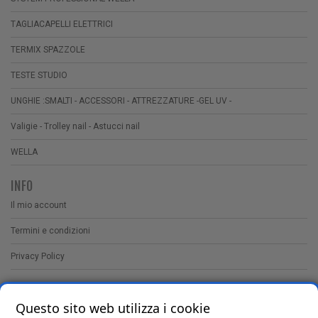
TAGLIACAPELLI ELETTRICI
TERMIX SPAZZOLE
TESTE STUDIO
UNGHIE :SMALTI - ACCESSORI - ATTREZZATURE -GEL UV -
Valigie - Trolley nail - Astucci nail
WELLA
INFO
Il mio account
Termini e condizioni
Privacy Policy
CONTATTI
Questo sito web utilizza i cookie