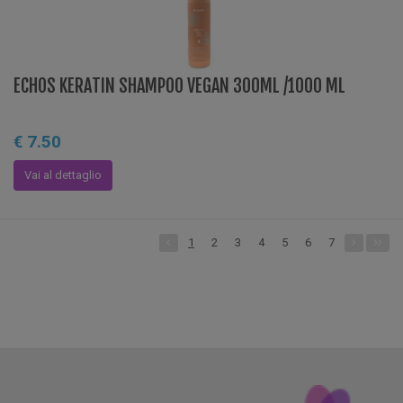
ECHOS KERATIN SHAMPOO VEGAN 300ML /1000 ML
€ 7.50
Vai al dettaglio
1
2
3
4
5
6
7