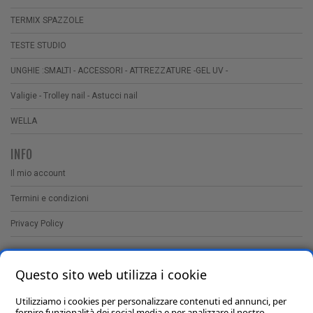
TERMIX SPAZZOLE
TESTE STUDIO
UNGHIE :SMALTI - ACCESSORI - ATTREZZATURE -GEL UV -
Valigie - Trolley nail - Astucci nail
WELLA
INFO
Il mio account
Termini e condizioni
Privacy Policy
CONTATTI
Questo sito web utilizza i cookie
Utilizziamo i cookies per personalizzare contenuti ed annunci, per
Ionocoid cosmetici sas
fornire funzionalità dei social media e per analizzare il nostro