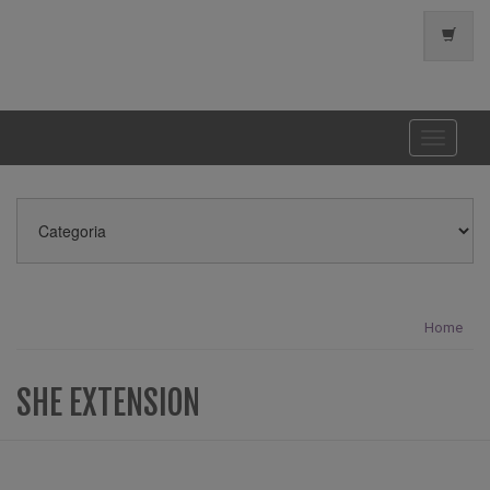
Toggle
navigati
Home
SHE EXTENSION