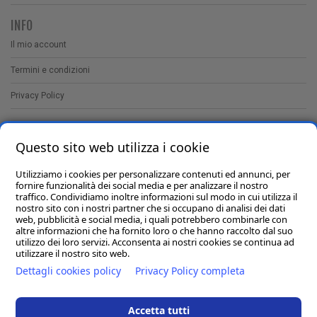
INFO
Il mio account
Termini e condizioni
Privacy Policy
CONTATTI
Questo sito web utilizza i cookie
Utilizziamo i cookies per personalizzare contenuti ed annunci, per
Ionocoid cosmetici sas
fornire funzionalità dei social media e per analizzare il nostro
Via C. Maratta, 32 - 60123
traffico. Condividiamo inoltre informazioni sul modo in cui utilizza il
Ancona - P.Iva 02093890420
nostro sito con i nostri partner che si occupano di analisi dei dati
web, pubblicità e social media, i quali potrebbero combinarle con
altre informazioni che ha fornito loro o che hanno raccolto dal suo
(+39) 071 34093
utilizzo dei loro servizi. Acconsenta ai nostri cookies se continua ad
utilizzare il nostro sito web.
Dettagli cookies policy
Privacy Policy completa
info@ionocoid.com
Accetta tutti