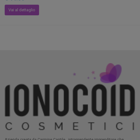
Vai al dettaglio
Azienda creata da Carmine Cantile , intraprendente imprenditore che